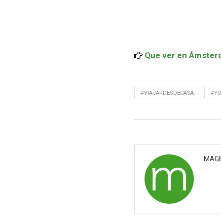
Que ver en Ámsterd
#VIAJARDESDECASA
#Y
MAG