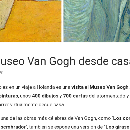
 Museo Van Gogh desde cas
20
bles en un viaje a Holanda es una
visita al Museo Van Gogh
pinturas
, unos
400 dibujos
y
700 cartas
del atormentado y g
orrer virtualmente desde casa.
lguna de las obras más célebres de Van Gogh, como ‘
Los co
l sembrador
‘, también se expone una versión de “
Los giraso