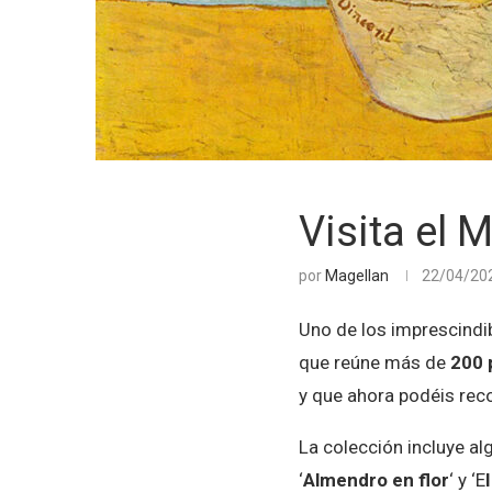
Visita el
por
Magellan
22/04/20
Uno de los imprescindi
que reúne más de
200 
y que ahora podéis rec
La colección incluye a
‘
Almendro en flor
‘ y ‘E