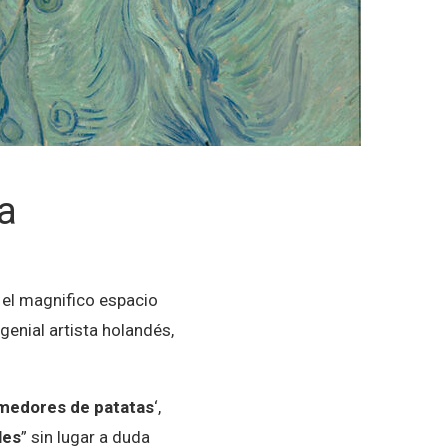
a
, el magnifico espacio
enial artista holandés,
medores de patatas
‘,
les
” sin lugar a duda