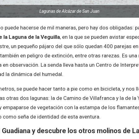
Lagunas de Alcázar de San Juan
so puede hacerse de mil maneras, pero hay dos obligadas: p
e la Laguna de la Veguilla
, en la que se pueden avistar espe
stre, un pequeño pájaro del que sólo quedan 400 parejas en 
también en peligro de extinción, entre otras rarezas. Es una 
a en observación. La senda lleva hasta un Centro de Interp
ad la dinámica del humedal.
ómetros, se puede hacer tanto a pie como en bicicleta, y nos 
 otras dos lagunas: la de Camino de Villafranca y la de la 
 y empaparse de vegetación con la estampa de los flamant
 como seña de identidad de esta aventura.
l Guadiana y descubre los otros molinos de L