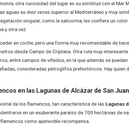
nomía, otra curiosidad del lugar es su similitud con el Mar M
as aguas es diez veces superior al Mediterráneo y muy simil
getación singular, como la salicornia, les confiere un color 
a y otra vez.
cceder en coche, pero una forma muy recomendable de hacerlo
metros desde Campo de Criptana. Otra ruta muy interesante q
eros, entre campos de viñedos, en la que además se pueden
fiadas, consideradas petroglifos prehistóricos. Hay quien 
encos en las Lagunas de Alcázar de San Juan
ostal de los flamencos, tan característica de las
Lagunas d
 adentrarse en un exuberante paraíso de 700 hectáreas de n
s flamencos como apetecible recompensa.