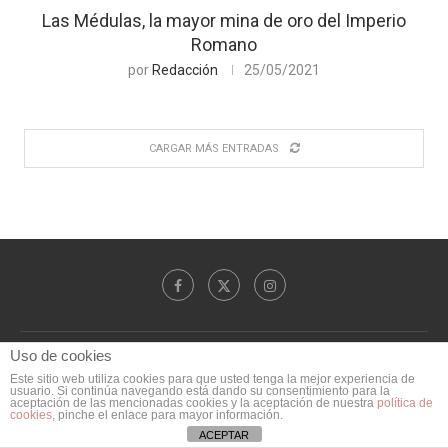
Las Médulas, la mayor mina de oro del Imperio
Romano
por
Redacción
25/05/2021
CARGAR MÁS ENTRADAS
Uso de cookies
Inicio
Contacto
Política de Privacidad
Este sitio web utiliza cookies para que usted tenga la mejor experiencia de
usuario. Si continúa navegando está dando su consentimiento para la
Copyright © 2015-2025 Magellan Magazine
aceptación de las mencionadas cookies y la aceptación de nuestra
política de
cookies
, pinche el enlace para mayor información.
ACEPTAR